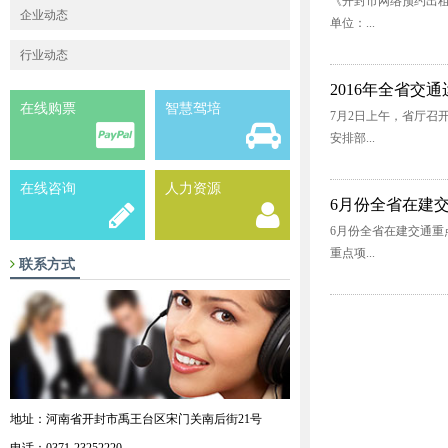
《开封市网络预约出租
企业动态
单位：...
行业动态
2016年全省交
在线购票
智慧驾培
7月2日上午，省厅召
安排部...
在线咨询
人力资源
6月份全省在建交
6月份全省在建交通重
重点项...
联系方式
地址：河南省开封市禹王台区宋门关南后街21号