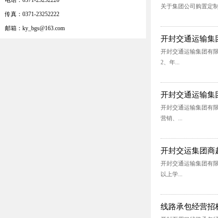
电话：0371-23252220
关于集团公司购置定制
传真：0371-23252222
邮箱：ky_bgs@163.com
开封交通运输集
开封交通运输集团有限
2、年...
开封交通运输集
开封交通运输集团有限
营销、...
开封交运集团商
开封交通运输集团有限
以上学...
线路承包经营招