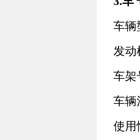
3.
车 
车辆型
发动机
车架号
车辆
使用