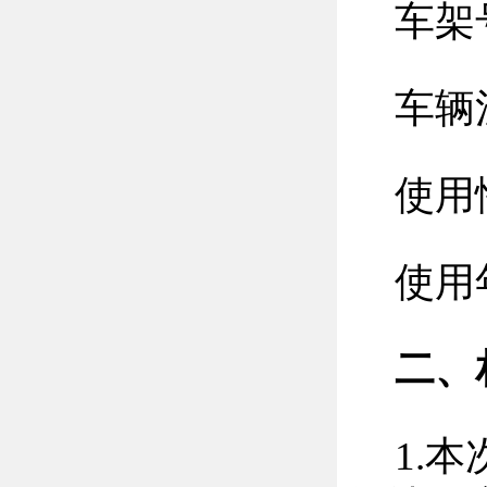
车架号
车辆
使用
使用
二、
1.
本