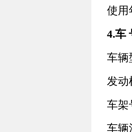
使用
4.
车 
车辆型
发动机
车架号
车辆